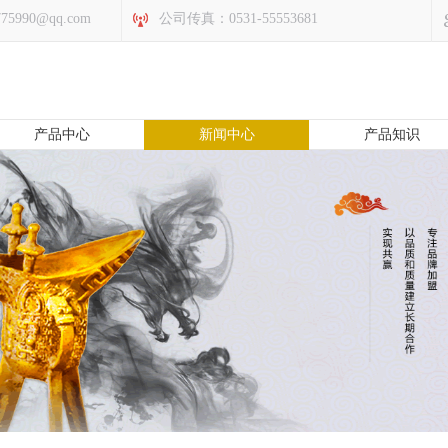
5990@qq.com
公司传真：0531-55553681
产品中心
新闻中心
产品知识