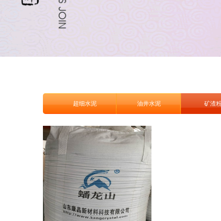
超细水泥
油井水泥
矿渣